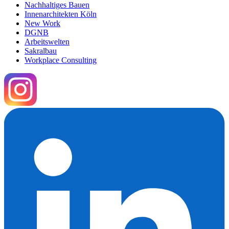
Nachhaltiges Bauen
Innenarchitekten Köln
New Work
DGNB
Arbeitswelten
Sakralbau
Workplace Consulting