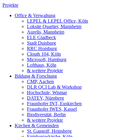
Projekte
Office & Verwaltung
LEPEL & LEPEL Office, Köln
Loksite Quartier, Mannheim
Aurelis, Mannheim
ELE Gladbeck
Stadt Duisburg
RRC Homburg
Clouth 104, Köln
Microsoft, Hamburg
Lofthaus, Köln
& weitere Projekte
Bildung & Forschung
CMP, Aachen
DLR QCI Lab & Workshop
Hochschule, Wismar
DATEV, Nürnberg
Fraunhofer INT, Euskirchen
Fraunhofer IWES, Kassel
Biodiversität, Berlin
& weitere Projekte
Kirchen & Gemeinden
St. Gangolf, Heinsberg
Epiphaniaskirche, Köln