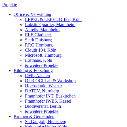
Projekte
Office & Verwaltung
LEPEL & LEPEL Office, Köln
Loksite Quartier, Mannheim
Aurelis, Mannheim
ELE Gladbeck
Stadt Duisburg
RRC Homburg
Clouth 104, Köln
Microsoft, Hamburg
Lofthaus, Köln
& weitere Projekte
Bildung & Forschung
CMP, Aachen
DLR QCI Lab & Workshop
Hochschule, Wismar
DATEV, Nürnberg
Fraunhofer INT, Euskirchen
Fraunhofer IWES, Kassel
Biodiversität, Berlin
& weitere Projekte
Kirchen & Gemeinden
St. Gangolf, Heinsberg
Epiphaniaskirche, Köln