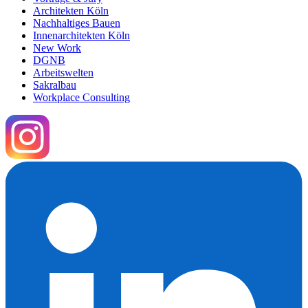
Architekten Köln
Nachhaltiges Bauen
Innenarchitekten Köln
New Work
DGNB
Arbeitswelten
Sakralbau
Workplace Consulting