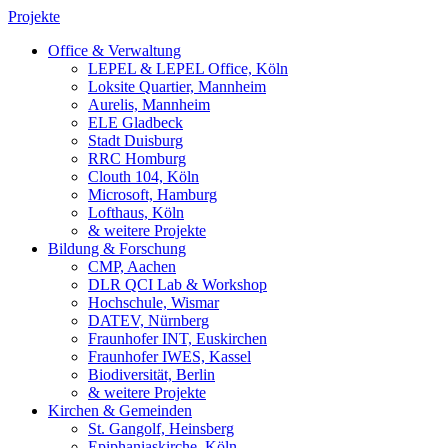
Projekte
Office & Verwaltung
LEPEL & LEPEL Office, Köln
Loksite Quartier, Mannheim
Aurelis, Mannheim
ELE Gladbeck
Stadt Duisburg
RRC Homburg
Clouth 104, Köln
Microsoft, Hamburg
Lofthaus, Köln
& weitere Projekte
Bildung & Forschung
CMP, Aachen
DLR QCI Lab & Workshop
Hochschule, Wismar
DATEV, Nürnberg
Fraunhofer INT, Euskirchen
Fraunhofer IWES, Kassel
Biodiversität, Berlin
& weitere Projekte
Kirchen & Gemeinden
St. Gangolf, Heinsberg
Epiphaniaskirche, Köln