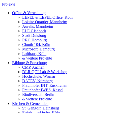
Projekte
Office & Verwaltung
LEPEL & LEPEL Office, Köln
Loksite Quartier, Mannheim
Aurelis, Mannheim
ELE Gladbeck
Stadt Duisburg
RRC Homburg
Clouth 104, Köln
Microsoft, Hamburg
Lofthaus, Köln
& weitere Projekte
Bildung & Forschung
CMP, Aachen
DLR QCI Lab & Workshop
Hochschule, Wismar
DATEV, Nürnberg
Fraunhofer INT, Euskirchen
Fraunhofer IWES, Kassel
Biodiversität, Berlin
& weitere Projekte
Kirchen & Gemeinden
St. Gangolf, Heinsberg
Epiphaniaskirche, Köln