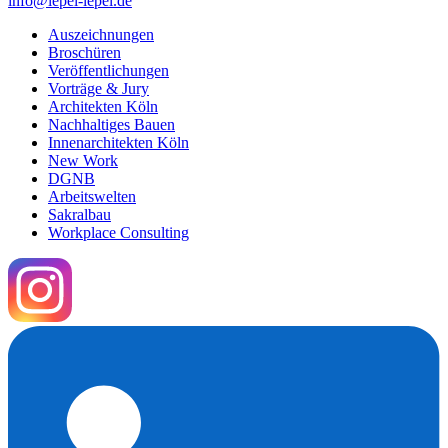
info@lepel-lepel.de
Auszeichnungen
Broschüren
Veröffentlichungen
Vorträge & Jury
Architekten Köln
Nachhaltiges Bauen
Innenarchitekten Köln
New Work
DGNB
Arbeitswelten
Sakralbau
Workplace Consulting