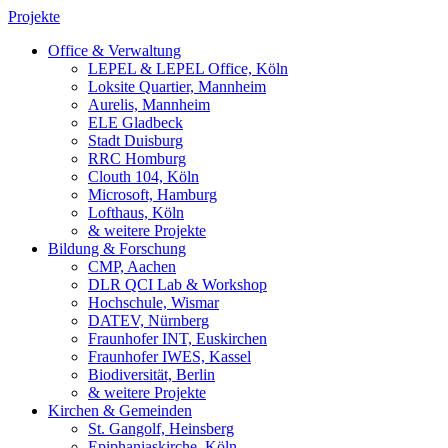
Projekte
Office & Verwaltung
LEPEL & LEPEL Office, Köln
Loksite Quartier, Mannheim
Aurelis, Mannheim
ELE Gladbeck
Stadt Duisburg
RRC Homburg
Clouth 104, Köln
Microsoft, Hamburg
Lofthaus, Köln
& weitere Projekte
Bildung & Forschung
CMP, Aachen
DLR QCI Lab & Workshop
Hochschule, Wismar
DATEV, Nürnberg
Fraunhofer INT, Euskirchen
Fraunhofer IWES, Kassel
Biodiversität, Berlin
& weitere Projekte
Kirchen & Gemeinden
St. Gangolf, Heinsberg
Epiphaniaskirche, Köln