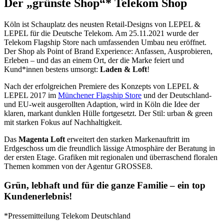
Der „grünste Shop“* Telekom Shop
Köln ist Schauplatz des neusten Retail-Designs von LEPEL &
LEPEL für die Deutsche Telekom. Am 25.11.2021 wurde der
Telekom Flagship Store nach umfassenden Umbau neu eröffnet.
Der Shop als Point of Brand Experience: Anfassen, Ausprobieren,
Erleben – und das an einem Ort, der die Marke feiert und
Kund*innen bestens umsorgt:
Laden & Loft
!
Nach der erfolgreichen Premiere des Konzepts von LEPEL &
LEPEL 2017 im
Münchener Flagship Store
und der Deutschland-
und EU-weit ausgerollten Adaption, wird in Köln die Idee der
klaren, markant dunklen Hülle fortgesetzt. Der Stil: urban & green
mit starken Fokus auf Nachhaltigkeit.
Das
Magenta Loft
erweitert den starken Markenauftritt im
Erdgeschoss um die freundlich lässige Atmosphäre der Beratung in
der ersten Etage. Grafiken mit regionalen und überraschend floralen
Themen kommen von der Agentur GROSSE8.
Grün, lebhaft und für die ganze Familie – ein top
Kundenerlebnis!
*Pressemitteilung Telekom Deutschland