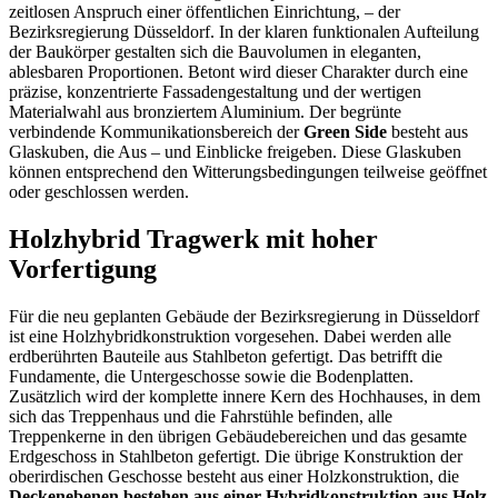
zeitlosen Anspruch einer öffentlichen Einrichtung, – der
Bezirksregierung Düsseldorf. In der klaren funktionalen Aufteilung
der Baukörper gestalten sich die Bauvolumen in eleganten,
ablesbaren Proportionen. Betont wird dieser Charakter durch eine
präzise, konzentrierte Fassadengestaltung und der wertigen
Materialwahl aus bronziertem Aluminium. Der begrünte
verbindende Kommunikationsbereich der
Green Side
besteht aus
Glaskuben, die Aus – und Einblicke freigeben. Diese Glaskuben
können entsprechend den Witterungsbedingungen teilweise geöffnet
oder geschlossen werden.
Holzhybrid Tragwerk mit hoher
Vorfertigung
Für die neu geplanten Gebäude der Bezirksregierung in Düsseldorf
ist eine Holzhybridkonstruktion vorgesehen. Dabei werden alle
erdberührten Bauteile aus Stahlbeton gefertigt. Das betrifft die
Fundamente, die Untergeschosse sowie die Bodenplatten.
Zusätzlich wird der komplette innere Kern des Hochhauses, in dem
sich das Treppenhaus und die Fahrstühle befinden, alle
Treppenkerne in den übrigen Gebäudebereichen und das gesamte
Erdgeschoss in Stahlbeton gefertigt. Die übrige Konstruktion der
oberirdischen Geschosse besteht aus einer Holzkonstruktion, die
Deckenebenen bestehen aus einer Hybridkonstruktion aus Holz