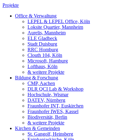
Projekte
Office & Verwaltung
LEPEL & LEPEL Office, Köln
Loksite Quartier, Mannheim
Aurelis, Mannheim
ELE Gladbeck
Stadt Duisburg
RRC Homburg
Clouth 104, Köln
Microsoft, Hamburg
Lofthaus, Köln
& weitere Projekte
Bildung & Forschung
CMP, Aachen
DLR QCI Lab & Workshop
Hochschule, Wismar
DATEV, Nürnberg
Fraunhofer INT, Euskirchen
Fraunhofer IWES, Kassel
Biodiversität, Berlin
& weitere Projekte
Kirchen & Gemeinden
St. Gangolf, Heinsberg
Epiphaniaskirche, Köln