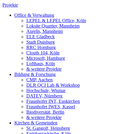
Projekte
Office & Verwaltung
LEPEL & LEPEL Office, Köln
Loksite Quartier, Mannheim
Aurelis, Mannheim
ELE Gladbeck
Stadt Duisburg
RRC Homburg
Clouth 104, Köln
Microsoft, Hamburg
Lofthaus, Köln
& weitere Projekte
Bildung & Forschung
CMP, Aachen
DLR QCI Lab & Workshop
Hochschule, Wismar
DATEV, Nürnberg
Fraunhofer INT, Euskirchen
Fraunhofer IWES, Kassel
Biodiversität, Berlin
& weitere Projekte
Kirchen & Gemeinden
St. Gangolf, Heinsberg
Epiphaniaskirche, Köln