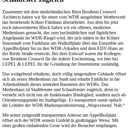
Zusammen mit dem niederländischen Büro Benthem Crouwel
Architects haben wir für einen vom WDR ausgelobten Wettbewerb
das bestehende Kölner Filmhaus überarbeitet. Aus dem bis jetzt
noch introvertierten Block haben wir ein offenes, modernes
Medienhaus gemacht, das zum buchstäblichen und figürlichen
Angelpunkt im WDR-Riegel wird, der sich mitten in der Kölner
Innenstadt vom Funkhaus am Wallraffplatz über das Ensemble am
Appellhofplatz bis zu den WDR-Arkaden und dem EDV-Haus an
der Breite Straße erstreckt. Bei dem Entwurf waren die Kollegen
von Benthem Crouwel für die äußere Erscheinung, wir hier bei
LEPEL & LEPEL für die Gestaltung der Innenräume zuständig.
Das weitgehend erhaltene, doch völlig umgestaltete Gebäude öffnet
sich als neues Medienhaus zur Stadt und erlaubt Einblicke in die
Arbeitsabläufe dieses zentralen Bausteins des WDRs. Das
Medienhaus ist Stadtfenster und Schaufenster zugleich, denn es
versteht sich nicht nur als funktionales Bindeglied, sondern auch als
Orientierungspunkt im Stadtgefüge. Es transportiert somit optisch
die Leitidee der WDR-Markenpositionierung „Wegweisend. Nah.“
Mit seiner zeitgemäß transparenten Adresse am Appellhofplatz
öffnet sich der WDR seinem Umfeld in großzügiger Weise. Mit
einer großen einladenden Geste wird der Besucher empfangen.