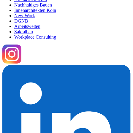
Nachhaltiges Bauen
Innenarchitekten Köln
New Work
DGNB
Arbeitswelten
Sakralbau
Workplace Consulting