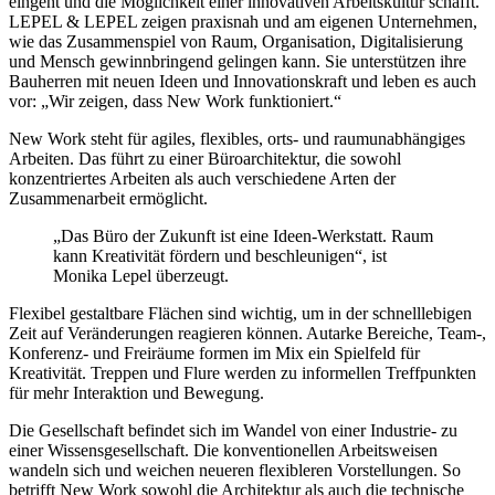
eingeht und die Möglichkeit einer innovativen Arbeitskultur schafft.
LEPEL & LEPEL zeigen praxisnah und am eigenen Unternehmen,
wie das Zusammenspiel von Raum, Organisation, Digitalisierung
und Mensch gewinnbringend gelingen kann. Sie unterstützen ihre
Bauherren mit neuen Ideen und Innovationskraft und leben es auch
vor: „Wir zeigen, dass New Work funktioniert.“
New Work steht für agiles, flexibles, orts- und raumunabhängiges
Arbeiten. Das führt zu einer Büroarchitektur, die sowohl
konzentriertes Arbeiten als auch verschiedene Arten der
Zusammenarbeit ermöglicht.
„Das Büro der Zukunft ist eine Ideen-Werkstatt. Raum
kann Kreativität fördern und beschleunigen“, ist
Monika Lepel überzeugt.
Flexibel gestaltbare Flächen sind wichtig, um in der schnelllebigen
Zeit auf Veränderungen reagieren können. Autarke Bereiche, Team-,
Konferenz- und Freiräume formen im Mix ein Spielfeld für
Kreativität. Treppen und Flure werden zu informellen Treffpunkten
für mehr Interaktion und Bewegung.
Die Gesellschaft befindet sich im Wandel von einer Industrie- zu
einer Wissensgesellschaft. Die konventionellen Arbeitsweisen
wandeln sich und weichen neueren flexibleren Vorstellungen. So
betrifft New Work sowohl die Architektur als auch die technische