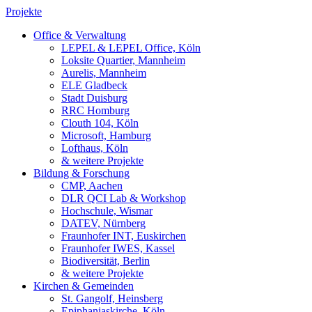
Projekte
Office & Verwaltung
LEPEL & LEPEL Office, Köln
Loksite Quartier, Mannheim
Aurelis, Mannheim
ELE Gladbeck
Stadt Duisburg
RRC Homburg
Clouth 104, Köln
Microsoft, Hamburg
Lofthaus, Köln
& weitere Projekte
Bildung & Forschung
CMP, Aachen
DLR QCI Lab & Workshop
Hochschule, Wismar
DATEV, Nürnberg
Fraunhofer INT, Euskirchen
Fraunhofer IWES, Kassel
Biodiversität, Berlin
& weitere Projekte
Kirchen & Gemeinden
St. Gangolf, Heinsberg
Epiphaniaskirche, Köln