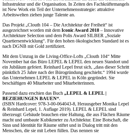
Infrastruktur und die Organisation. In Zeiten des Fachkräftemangels
ist New Work ein Teil der Unternehmensstrategie: attraktive
Arbeitswelten ziehen junge Talente an.
Das Projekt „Clouth 104 – Die Architektur der Freiheit“ ist
ausgezeichnet worden mit dem
Iconic Award 2018
– Innovative
Architekture Selection und dem Polis Award SILBER „Soziale
Quartiersentwicklung“. Für den hohen ökologischen Standard ist es
nach DGNB mit Gold zertifiziert.
Mit dem Umzug in die Living-Office-Lofts „Clouth 104“ Mitte
November hat das Büro LEPEL & LEPEL den neuen Standort und
ein Jubiläum gefeiert. Reinhard Lepel freut sich, „dass dieser Schritt
pünktlich 25 Jahre nach der Bürogründung geschieht.“ 1994 wurde
das Unternehmen LEPEL & LEPEL in Köln gegründet. Sie
beschäftigen 40 Mitarbeiter und Mitarbeiterinnen.
Passend dazu erschien das Buch
„LEPEL & LEPEL |
BEZIEHUNGEN BAUEN“
.
(ISBN Hardcover: 978-3-00-064043-8, Herausgeber Monika Lepel
& Reinhard Lepel, 1. Auflage 2019). LEPEL & LEPEL sind
überzeugt: Gebäude brauchen eine Haltung, die aus Flächen Räume
macht und umbaute Kubikmeter zu Architektur. Eine Botschaft, die
Sinn und Identität für Räume stiftet und in Dialog tritt mit den
Menschen, die sie mit Leben füllen. Das nennen sie