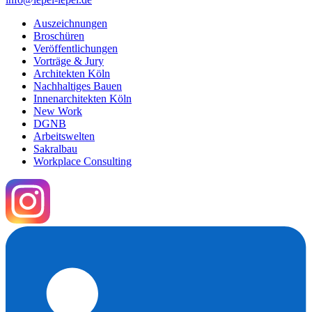
Auszeichnungen
Broschüren
Veröffentlichungen
Vorträge & Jury
Architekten Köln
Nachhaltiges Bauen
Innenarchitekten Köln
New Work
DGNB
Arbeitswelten
Sakralbau
Workplace Consulting