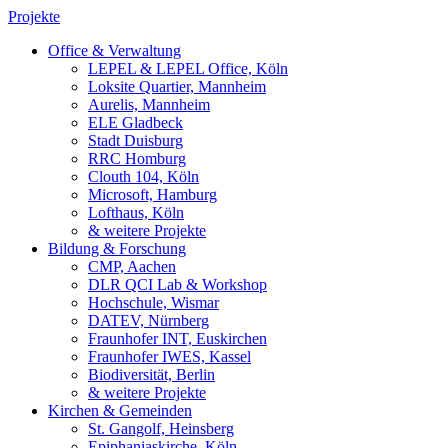
Projekte
Office & Verwaltung
LEPEL & LEPEL Office, Köln
Loksite Quartier, Mannheim
Aurelis, Mannheim
ELE Gladbeck
Stadt Duisburg
RRC Homburg
Clouth 104, Köln
Microsoft, Hamburg
Lofthaus, Köln
& weitere Projekte
Bildung & Forschung
CMP, Aachen
DLR QCI Lab & Workshop
Hochschule, Wismar
DATEV, Nürnberg
Fraunhofer INT, Euskirchen
Fraunhofer IWES, Kassel
Biodiversität, Berlin
& weitere Projekte
Kirchen & Gemeinden
St. Gangolf, Heinsberg
Epiphaniaskirche, Köln