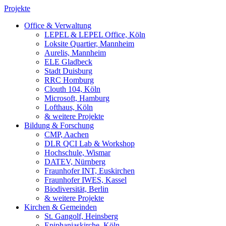
Projekte
Office & Verwaltung
LEPEL & LEPEL Office, Köln
Loksite Quartier, Mannheim
Aurelis, Mannheim
ELE Gladbeck
Stadt Duisburg
RRC Homburg
Clouth 104, Köln
Microsoft, Hamburg
Lofthaus, Köln
& weitere Projekte
Bildung & Forschung
CMP, Aachen
DLR QCI Lab & Workshop
Hochschule, Wismar
DATEV, Nürnberg
Fraunhofer INT, Euskirchen
Fraunhofer IWES, Kassel
Biodiversität, Berlin
& weitere Projekte
Kirchen & Gemeinden
St. Gangolf, Heinsberg
Epiphaniaskirche, Köln